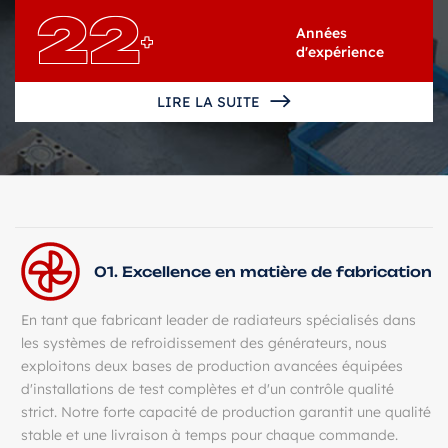
22
Années
+
d'expérience
LIRE LA SUITE
01. Excellence en matière de fabrication
En tant que fabricant leader de radiateurs spécialisés dans
les systèmes de refroidissement des générateurs, nous
exploitons deux bases de production avancées équipées
d'installations de test complètes et d'un contrôle qualité
strict. Notre forte capacité de production garantit une qualité
stable et une livraison à temps pour chaque commande.