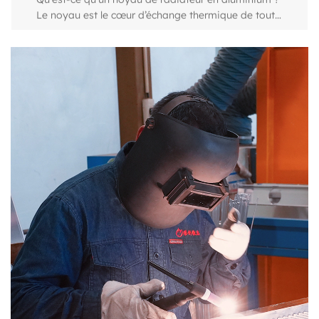
Actualités de l'industrie
Jun 17,2026
Référence croisée des numéros de pièces des radiateurs : un guide en 3 étapes pour les générateurs et les parcs de véhicules
Pourquoi une simple correspondance de numéro de pièce ne suffit pas Un superviseur de maintenance dans un camp minier isolé regarde une étiquette de radiateur Cummins fanée. La base de données en ligne renvoie une entrée correspondante. Il passe la commande, sûr que la pièce glissera directement. Trois semaines plus tard, la pièce de rechange arrive et les trous de boulons sont décalés de 18 mm. Le générateur reste hors ligne pendant encore deux jours. Ce scénario se déroule chaque mois sur les sites industriels, les parcs de location et les centres de données. Se fier uniquement à un numéro de pièce ignore les variables physiques et thermiques qui transforment une correspondance papier en un échec réel. Une référence croisée ne réussit que lorsqu'elle valide les dimensions, la géométrie de l'interface, la disposition de montage et la capacité de refroidissement ainsi que l'identifiant numérique. Les inadéquations courantes incluent des diamètres d'entrée qui diffèrent de 6 mm même lorsque le catalogue indique « compatible », des épaisseurs de noyau qui interfèrent avec les carénages du ventilateur et des pressions nominales qui ne peuvent pas gérer le débit de liquide de refroidissement du générateur. Un réservoir en aluminium-plastique évalué à 15 psi se fissurera à côté d'un système à 20 psi. Un noyau en cuivre-laiton qui correspond au numéro de pièce d'origine peut peser 30 % de plus qu'une conception moderne en aluminium brasé, ce qui met l'accent sur les supports de montage sur une remorque de générateur mobile. Un match physique est la seule confirmation qui compte. Le numéro de pièce est le point de départ, jamais la réponse finale. Dans les sections suivantes, vous découvrirez une méthode reproductible en trois étapes pour passer d'un numéro papier à un radiateur fonctionnel, sans essais et erreurs coûteux. Dérive dimensionnelle : Les constructeurs OEM révisent les positions des supports ou la profondeur du noyau sans modifier le numéro de pièce de base. Un changement de suffixe comme « -02 » peut signaler un décalage de 12 mm. Surprises de l'interface : Les raccords de tuyau, les filetages NPT, les tailles de bride SAE et les raccords JIC 37° varient selon les versions. Une référence croisée qui ignore le type de connexion conduit à des cauchemars de plomberie. Espace de refroidissement : Deux radiateurs partageant un numéro de pièce peuvent différer en termes de densité d'ailettes et de nombre de tubes, ce qui entraîne un écart de rejet de chaleur de 10 à 15 %. Inadéquation des matériaux : Une unité OEM aluminium-plastique remplacée par un « équivalent » cuivre-laiton déclenche une corrosion galvanique si la chimie du liquide de refroidissement n’est pas ajustée. Monter des fantômes : Les supports latéraux, les broches inférieures et les clips du carénage du ventilateur changent souvent d'un lot de production à l'autre. Les listes de pièces ne capturent pas toujours ces révisions silencieuses. Étape 1 : Localisez et décodez le numéro de pièce de votre radiateur Commencez par le matériel, pas la paperasse. Les étiquettes s'estompent et les manuels d'entretien se perdent, mais le métal porte généralement un indice. Regardez d'abord le réservoir supérieur. De nombreux radiateurs de générateur de Cummins, Perkins, Doosan et MTU ont une plaque gravée au laser ou un autocollant argenté sur la face du réservoir. Si ce n’est plus le cas, vérifiez les canaux latéraux verticaux et le rail inférieur. Les chiffres estampés se cachent souvent sous la peinture ou la crasse : un simple nettoyage avec un solvant les révèle. Sur les ensembles de radiateurs de type déporté, le numéro de pièce peut figurer sur une étiquette de cadre distincte près de l'œil de levage. Pour les unités qui ont été repeintes, utilisez une lampe de poche à un angle peu profond. L'ombre projetée par le tampon apparaîtra même si la peinture est épaisse. Une fois que vous avez la chaîne de lettres et de chiffres, décomposez-la. Les numéros de pièces OEM ne sont pas aléatoires. Un code Cummins tel que « RA-0123-04 » se segmente généralement en fonction (RA = Radiateur), un identifiant de série (plate-forme moteur) et une révision ou un suffixe spécifique au client. Comprendre cette structure vous aide à distinguer ce qui est critique par rapport à ce qui constitue une variante d'emballage. Notre Catalogue de radiateurs pour générateurs Cummins mappe de nombreux numéros de pièces d'origine directement sur nos modèles, montrant quels suffixes indiquent des changements dimensionnels. Convient aux fabricants, fournisseurs et usines de radiateurs de générateur Cummins En tant qu'OEM adapté aux fabricants de radiateurs de générateur Cummins, adapté aux fournisseurs de radiateurs de générateur Cummins et à l'usine en Chine, Weichuang propose une offre personnalisée adaptée au radiateur de générateur Cummins f Voir le produit → Perkins utilise une logique différente : les deux premiers chiffres sont souvent liés à la famille de moteurs (série 1100, série 2300), tandis que la dernière partie désigne la variante et la norme de construction. Si vous remplacez un radiateur générateur Perkins, le Page radiateur Perkins relie les numéros de pièces d'origine avec nos unités de remplacement et note tous les ajustements de support nécessaires. Le décodage du préfixe seul peut vous empêcher de rechercher un numéro appartenant à un package de refroidissement complètement différent. Convient aux radiateurs compatibles avec les fabricants, fournisseurs et usines de moteurs Perkins En tant qu'OEM adapté aux radiateurs compatibles avec les fabricants de moteurs Perkins, adapté aux radiateurs compatibles avec les fournisseurs de moteurs Perkins et aux usines en Chine, Weichuang propose des radiateurs personnalisés adaptés aux Ra Voir le produit → Modèles de codage de numéro de pièce OEM typiques pour les radiateurs de générateur Marque Signification du préfixe/segment Exemple (illustratif) Cummins « RA » = Ensemble radiateur ; bloc numérique = code de capacité de refroidissement de la plate-forme moteur RA-0123-04 Perkins Premiers chiffres = famille de moteurs ; suffixe = révision et norme de construction PK8912/B MTU / Détroit Diesel Préfixe « X00 » = groupe d'échangeurs de chaleur ; chiffres du milieu = identifiant du modèle X00123405 Yuchai/Weichai La chaîne numérique inclut souvent la cylindrée du moteur en litres dans les premiers blocs 300-1002-05 Étape 2 : le processus de références croisées en ligne Avec le numéro de pièce décodé en main, accédez à la base de données. La plupart des fournisseurs de radiateurs industriels proposent un champ de recherche qui accepte les numéros OEM, les codes de stock des fournisseurs ou les spécifications dimensionnelles. Entrez d'abord le numéro complet, y compris les tirets, les barres obliques ou les lettres de suffixe. Si le système renvoie une correspondance exacte, ne vous arrêtez pas là. Ouvrez le détail du produit et téléchargez le dessin dimensionnel ou la fiche technique. Ce que vous vérifiez : la hauteur du noyau, la largeur du noyau, l'épaisseur du noyau, la longueur totale, y compris les réservoirs, les diamètres d'entrée et de sortie, et la distance exacte de centre à centre entre les trous de montage. Une véritable référence croisée nécessite un chevauchement dimensionnel d'au moins 90 %. Si le dessin montre une profondeur de noyau de 135 mm et que votre original mesure 148 mm, le remplacement peut ne pas s'insérer à l'intérieur du carénage existant. Lorsque la base de données ne renvoie aucune correspondance directe, essayez l'approche partielle. Supprimez le suffixe et recherchez à nouveau. Un numéro de pièce tel que « RA-0123-04 » peut correspondre à « RA-0123 » dans le système du fournisseur, le « -04 » indiquant une finition de peinture différente ou une protection de ventilateur qui n'affecte pas l'ajustement du noyau. Lisez attentivement les notes de compatibilité : de nombreux équivalents du marché secondaire répertorient tous les numéros de pièces OEM connus, mais uniquement à condition que les dimensions principales soient alignées. Pour les groupes électrogènes qui utilisent des radiateurs montés à distance, en particulier dans les flottes de location et les applications de camions électriques, les références croisées par modèle de châssis et de boîtier peuvent être plus rapides que la recherche d'un seul numéro de pièce. Notre site permet de filtrer par marque de moteur, puissance de sortie et structure de radiateur, vous permettant de vérifier la compatibilité même lorsque l'étiquette d'origine est illisible. Étape 3 : La liste de contrôle de vérification physique et des performances Avant de couper un bon de commande, parcourez cette liste de contrôle. Collez-le sur le panneau de commande du générateur ou enregistrez-le sur votre téléphone. Chaque champ doit s’aligner. Liste de contrôle pour la vérification physique et des performances du radiateur Point de contrôle Que mesurer/confirmer Tolérance acceptable Hauteur du noyau Hauteur visible du pack aileron (hors plaques de tête) ±3mm Largeur du noyau Largeur d'un canal latéral à l'autre ±3mm
Actualités de l'industrie
Jun 10,2026
Guide de sélection de radiateurs robustes : aluminium ou plastique, tube ou plaque et comment choisir
Un seul événement de surchauffe sur un camion de transport peut coûter plus de 15 000 $ en temps d'arrêt et en réparations. Les gestionnaires de flotte et les exploitants de centrales électriques apprennent rapidement qu'un radiateur robuste n'est pas une pièce de base : c'est un composant technique qui détermine directement la disponibilité et le rendement énergétique. Qu'est-ce qu'un radiateur robuste et en quoi est-il différent ? Un radiateur robuste déplace beaucoup plus de chaleur qu'une unité légère, généralement en augmentant l'épaisseur du noyau, la densité des ailettes et la jauge du matériau. Alors qu'un radiateur de voiture particulière peut avoir une épaisseur de 16 mm et contenir 2 à 3 litres de liquide de refroidissement, une version robuste pour un moteur diesel de 400 ch peut dépasser 50 mm de profondeur et circuler plus de 40 litres par minute. Ces différences ne sont pas progressives ; ils sont structurels. La surface centrale de la face, la pression de travail et la tolérance aux vibrations augmentent toutes. Les noyaux robustes sont conçus pour un fonctionnement continu à des températures de liquide de refroidissement comprises entre 90 °C et 105 °C à pleine charge, souvent dans de l'air contaminé. Ils doivent résister à des pressions élevées du liquide de refroidissement (norme de 15 à 18 psi, avec des bouchons hautes performances atteignant 25 psi) et à des cycles thermiques susceptibles de fissurer les matériaux les plus fragiles. Principales différences de conception entre les radiateurs légers et lourds Paramètre Radiateur léger Radiateur robuste Épaisseur du noyau 16-26 mm 32 à 70 mm Jauge de matériau (collecteur/tube) 0,3 à 0,4 mm 0,5 à 0,8 mm Pression de service 13 à 16 livres par pouce carré 15 à 25 livres par pouce carré Volume de liquide de refroidissement 2 à 6 litres 10 à 40 litres Densité des ailerons (FPI) 12-16 8 à 14 avec ailettes à persiennes/alvéoles Montage Isolé en caoutchouc Châssis rigide avec amortisseurs de vibrations Radiateurs en aluminium ou en plastique-aluminium : quel est le meilleur pour les usages intensifs ? Deux combinaisons de matériaux principaux dominent le marché secondaire des véhicules lourds : le tout en aluminium (réservoirs et noyau) et le plastique-aluminium (réservoirs en plastique sertis sur un noyau en aluminium). Le choix ne consiste pas à choisir ce qui est universellement meilleur, mais plutôt à adapter le matériau à l’environnement d’exploitation et à la philosophie de maintenance. Les radiateurs entièrement en aluminium sont brasés ou soudés en un seul assemblage. Ils éliminent l’interface joint/plastique qui finit par s’affaiblir sous l’effet des cycles thermiques. La conductivité thermique est uniforme et l'ensemble de l'unité peut être réparé par un fabricant qualifié. En revanche, les modèles de réservoirs en plastique sont plus légers, moins chers à produire et dominent l’offre OEM pour les camions routiers. Cependant, les réservoirs en plastique peuvent se fissurer s'ils sont soumis à des flexions répétées du moteur, à des produits chimiques agressifs ou à des charges de choc élevées. Comparaison des radiateurs en aluminium et en plastique-aluminium pour une utilisation intensive Critères Radiateur tout en aluminium Radiateur en plastique-aluminium Conductivité thermique Haut, uniforme Élevé (noyau), mais les réservoirs en plastique isolent légèrement Résistance à la corrosion Excellent avec un liquide de refroidissement approprié ; les réservoirs ne se dégraderont pas Le noyau en aluminium peut se corroder en cas d'électrolyse ; le plastique résiste à la corrosion externe Poids Modéré à lourd Plus léger Réparabilité Réparation soudée possible ; enregistrement réalisable Le remplacement des réservoirs en plastique est limité ; souvent remplacé en tant qu'unité Durée de vie typique 8 à 15 ans de service sévère 5 à 10 ans ; les réservoirs en plastique peuvent devoir être remplacés après 5 à 7 ans Idéal pour Générateurs miniers, de construction, maritimes et stationnaires Camions routiers, bus, flottes avec cycles de remplacement planifiés Lorsque la disponibilité n'est pas négociable et que la machine fonctionne dans des conditions de vibrations et de températures élevées, un radiateur tout en aluminium est l’option à faible risque. Les flottes qui remplacent les radiateurs de manière préventive s'en tiennent souvent au plastique-aluminium pour réduire les coûts d'acquisition, mais elles doivent surveiller de près les joints du réservoir au collecteur. Radiateur tout en aluminiums Manufacturers, Suppliers, Factory En tant que fabricant de radiateurs tout en aluminium OEM, fournisseurs de radiateurs tout en aluminium et usine en Chine, Weichuang propose à la vente un radiateur tout en aluminium personnalisé. Voir le produit → Conceptions de noyau à tube et ailettes ou à plaques et ailettes : avantages et inconvénients Le noyau – la matrice de tubes et d’ailettes – détermine la rapidité avec laquelle la chaleur passe du liquide de refroidissement à l’air. Deux architectures dominent : tube-and-fin et plate-and-fin (également appelée bar-and-plate). Leur comportement aux chocs, à la poussière et aux charges thermiques est radicalement différent. Tube et aileron (nageoire serpentine) Les tubes ovales ou plats transportent le liquide de refroidissement tandis que de fines bandes d'ailettes passent entre eux. Cette conception est légère et offre une grande zone frontale pour l’air. Il s'agit de la norme pour les camions routiers car il équilibre le coût, le poids et les performances de refroidissement. Cependant, les ailettes se déforment facilement et, en cas de fortes vibrations, les joints tube-collecteur peuvent se fatiguer. La capacité de pression est modérée – généralement autour de 18 à 20 psi sans renfort. Plaque et aileron (Bar-et-Plaque) Les plaques empilées créent à la fois des passages de liquide de refroidissement et des canaux d'air dans un seul bloc rigide. L'intégrité structurelle est nettement plus élevée. Cette conception résiste aux vibrations et aux pics de pression supérieurs à 25 psi, ce qui la rend adaptée aux équipements miniers et industriels lourds. Le transfert de chaleur par unité de volume peut être 10 à 15 % plus élevé que celui des tubes et ailettes dans les environnements poussiéreux, car les ouvertures plus larges des ailettes résistent au colmatage. Le compromis est un poids et un coût plus élevés. Pour les groupes électrogènes qui subissent des vibrations constantes et un débit d'air limité, un radiateur de générateur à plaques et ailettes survit souvent aux alternatives à tubes et à ailettes. Lorsque la nettoyabilité est une préoccupation quotidienne, comme dans les applications agricoles à forte teneur en paillettes, les conceptions à tubes et ailettes avec un espacement des ailettes plus large fonctionnent toujours bien et sont plus faciles à souffler. Fabricants, fournisseurs, usine de radiateurs générateurs à plaques et ailettes En tant que fabricant de radiateurs de générateur à plaques et ailettes OEM, fournisseurs de radiateurs de générateur à plaques et ailettes et usine en Chine, Weichuang propose à la vente un radiateur de générateur à plaques et ailettes personnalisé. Voir le produit → Comment dimensionner un radiateur robuste pour votre moteur Une erreur courante consiste à sélectionner un radiateur en se basant uniquement sur les tableaux d'équipement du véhicule. Le rejet de chaleur du moteur dicte les dimensions du noyau, et non l'espace disponible. Commencez par la puissance nominale du moteur et sa consommation de carburant spécifique aux freins pour estimer la chaleur perdue. Une règle générale approximative mais fiable pour les moteurs diesel turbocompressés : chaque puissance rejette environ 35 à 45 BTU/min sous forme de chaleur. Le radiateur doit dissiper 60 à 75 % de cette charge thermique totale, le reste étant géré par les refroidisseurs d'huile et le rayonnement du moteur lui-même. Utilisez cette formule simplifiée pour estimer la surface centrale du visage : Surface de la face centrale (po²) = (HP du moteur × 0,3) à (HP du moteur × 0,5) Pour un moteur de 400 CV, cela donne 120 à 200 pouces carrés de surface frontale, ce qui se traduit approximativement par un noyau de 24" × 6" à un noyau de 28" × 8", selon l'épaisseur et le débit d'air. Cependant, la zone du visage seule ne suffit pas. L’épaisseur du noyau (profondeur) et la densité des ailettes doivent être considérées ensemble. Un noyau plus épais (50 à 70 mm) peut compenser une surface faciale plus petite, mais nécessite une puissance de ventilateur plus élevée et est plus difficile à nettoyer. Vérifiez toujours que l’indice de rejet de chaleur du radiateur, aux températures spécifiées d’air et de liquide de refroidissement, atteint ou dépasse la fiche technique du fabricant du moteur. Le débit du liquide de refroidissement est égalem
Actualités de l'industrie
Jun 02,2026
Référence croisée du radiateur du générateur : Guide de correspondance OEM, taille et marque